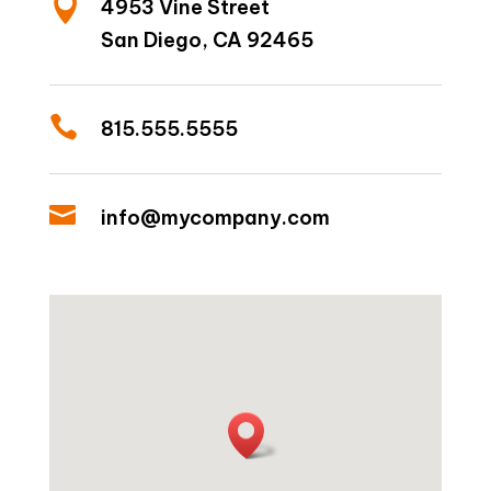

4953 Vine Street
San Diego, CA 92465

815.555.5555

info@mycompany.com